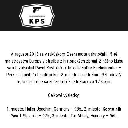
Prejsť na obsah
Preskočiť menu
V auguste 2013 sa v rakúskom Eisenstadte uskutočnili 15-té
majstrovstvá Európy v streľbe z historických zbraní.
Z nášho klubu
sa ich zúčastnil Pavel Kostolník, kde v disciplíne Kuchenreuter –
Perkusná pištoľ obsadil pekné 2. miesto s nástrelom 97bodov. V
tejto disciplíne sa zúčastnilo 75 strelcov zo 17 krajín.
Celkové výsledky:
1. miesto: Haller Joachim, Germany – 98b., 2. miesto:
Kostolník
Pavel
, Slovakia – 97b.,
3. miesto: Tar Mihaly, Hungary – 96b.