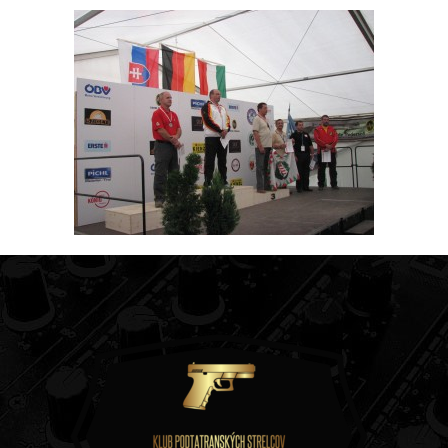
Klub Podtatranských strelcov
Slovenského odboja 179/13