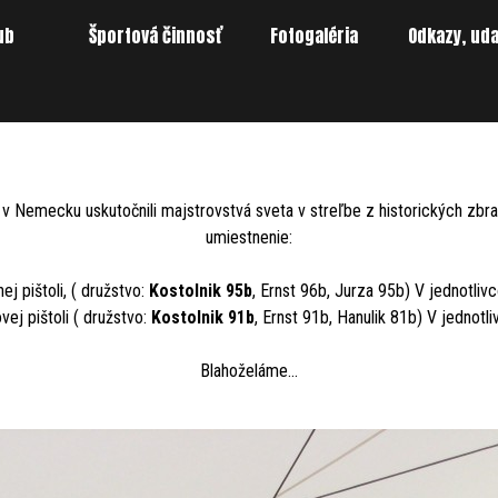
ub
Športová činnosť
Preskočiť menu
Fotogaléria
Odkazy, uda
▼
▼
Nemecku uskutočnili majstrovstvá sveta v streľbe z historických zbran
umiestnenie:
ej pištoli, ( družstvo:
Kostolnik 95b
, Ernst 96b, Jurza 95b) V jednotliv
vej pištoli ( družstvo:
Kostolnik 91b
, Ernst 91b, Hanulik 81b) V jednotl
Blahoželáme...