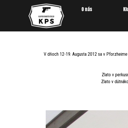
Prejsť na obsah
Hlavná stránka
O nás
Kl
V dňoch 12-19. Augusta 2012 sa v Pforzheime v 
Zlato v perkusn
Zlato v dútnáko