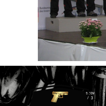
Klub Podtatranských strelcov
Slovenského odboja 179/13
058 01 Poprad