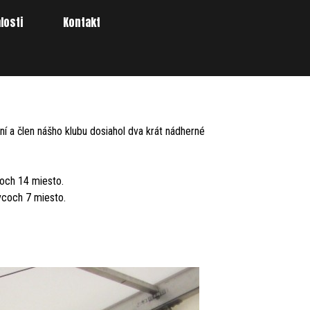
losti
Kontakt
▼
í a člen nášho klubu dosiahol dva krát nádherné
coch 14 miesto.
ivcoch 7 miesto.